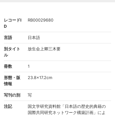
レコードI
RB00029680
D
言語
日本語
別タイト
放生会上卿三木要
ル
冊数
1
形態・版
23.8×17.2cm
情報
写刊の別
写
注記
国文学研究資料館「日本語の歴史的典籍の
国際共同研究ネットワーク構築計画」によ