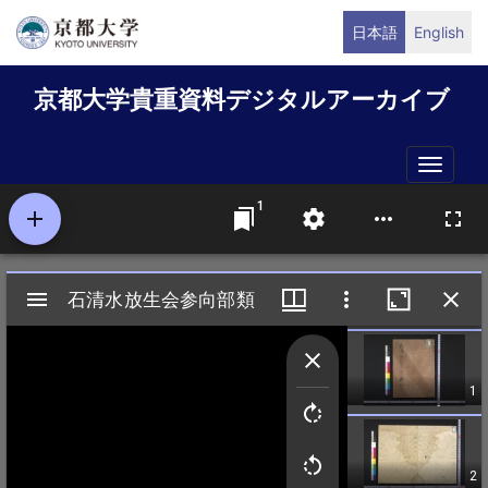
メ
日本語
English
イ
ン
京都大学貴重資料デジタルアーカイブ
コ
ン
テ
Toggle
ン
naviga
ツ
に
移
動