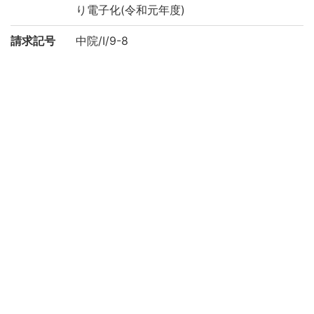
り電子化(令和元年度)
請求記号
中院/I/9-8
登録番号
262617
作成年度
2019
権利関係
二次利用
https://rmda.kulib.kyoto-u.ac.jp/reuse
方法
所蔵
京都大学附属図書館 Main Library, Kyoto U
niversity
コレクシ
中院文庫