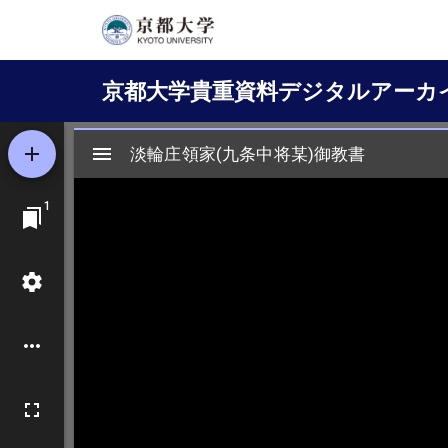
メ
イ
Main
ン
京都大学貴重資料デジタルアーカ
コ
navigation
ン
テ
ン
ツ
に
移
動