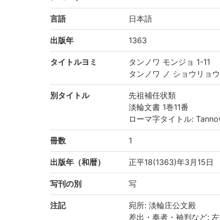
言語
日本語
出版年
1363
タイトルヨミ
タンノワ モンジョ 1-11
タンノワ ノ ショウリョウ
別タイトル
先祖補任状類
淡輪文書 1巻11番
ローマ字タイトル: Tannowa no
冊数
1
出版年（和暦）
正平18(1363)年3月15日
写刊の別
写
注記
宛所: 淡輪庄公文殿
差出・奉者・袖判など: 