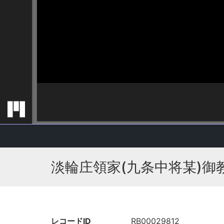
淡輪庄領家(九条中将某)御
レコードID
RB00029812