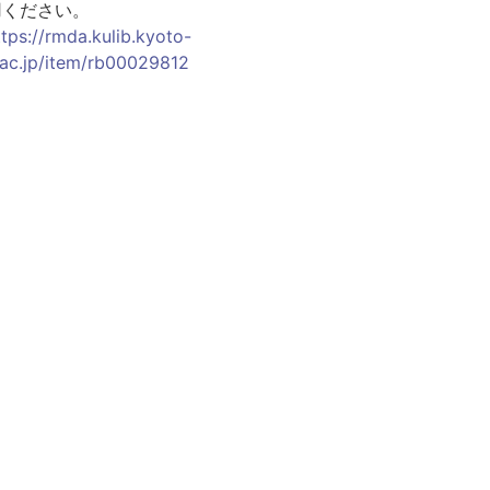
用ください。
ttps://rmda.kulib.kyoto-
.ac.jp/item/rb00029812