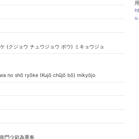
h
u
ケ (クジョウ チュウジョウ ボウ) ミキョウジョ
 shō ryōke (Kujō chūjō bō) mikyōjo
左衛門少尉為重奉