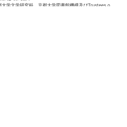
学文学研究科、京都大学図書館機構及びTrustees o
on behalf of the Department of East Asian Studiesに
が所蔵する古文書のデジタルイメージの公開及び当該古
より電子化 / Digitized and released under th
Kyoto University Museum, Kyoto University Gradua
oto University Library Network and the Trustees of P
ehalf of the Department of East Asian Studies (202
-u.ac.jp/reuse
University Museum, Kyoto University