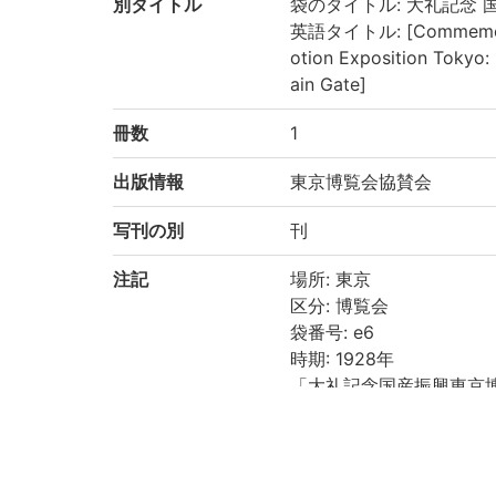
別タイトル
袋のタイトル: 大礼記念 
英語タイトル: [Commemorati
otion Exposition Tokyo:
ain Gate]
冊数
1
出版情報
東京博覧会協賛会
写刊の別
刊
注記
場所: 東京
区分: 博覧会
袋番号: e6
時期: 1928年
「大礼記念国産振興東京
請求記号
準貴重書庫
登録番号
200022895548