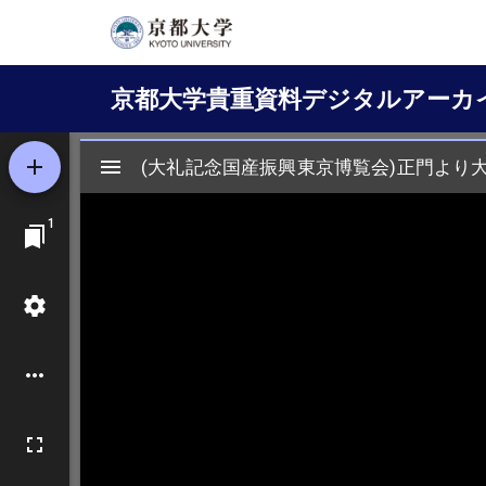
メ
イ
Main
ン
京都大学貴重資料デジタルアーカ
コ
navigation
ン
テ
ン
ツ
に
移
動