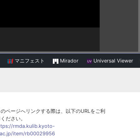
マニフェスト
Mirador
Universal Viewer
/
このページへリンクする際は、以下のURLをご利
用ください。
ttps://rmda.kulib.kyoto-
.ac.jp/item/rb00029956