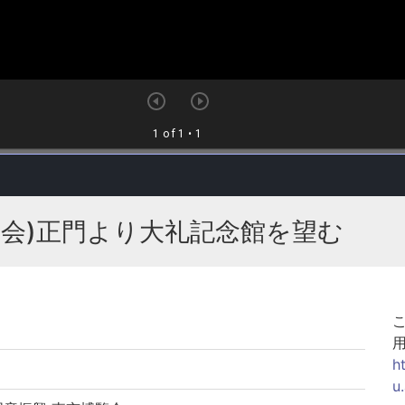
覧会)正門より大礼記念館を望む
h
u