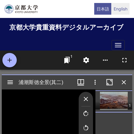
メ
日本語
English
イ
ン
京都大学貴重資料デジタルアーカイブ
コ
ン
テ
Toggle
ン
naviga
ツ
に
移
動