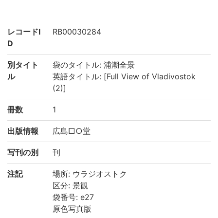
レコードI
RB00030284
D
別タイト
袋のタイトル: 浦潮全景
ル
英語タイトル: [Full View of Vladivostok
(2)]
冊数
1
出版情報
広島□○堂
写刊の別
刊
注記
場所: ウラジオストク
区分: 景観
袋番号: e27
原色写真版