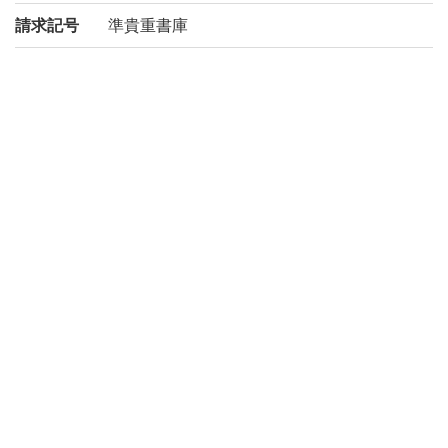
請求記号
準貴重書庫
登録番号
200022895548
リストNO
434
権利関係
二次利用
https://rmda.kulib.kyoto-u.ac.jp/reuse
方法
所蔵
京都大学附属図書館 Main Library, Kyoto U
niversity
コレクシ
絵葉書からみるアジア
ョン