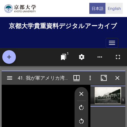
メ
日本語
English
イ
ン
京都大学貴重資料デジタルアーカイブ
コ
ン
テ
Toggle
ン
naviga
ツ
に
移
動