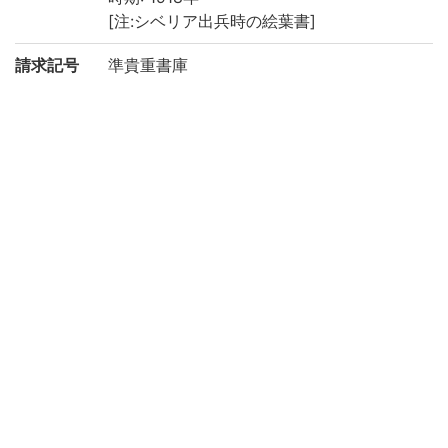
[注:シベリア出兵時の絵葉書]
請求記号
準貴重書庫
登録番号
200022895548
リストNO
445
権利関係
二次利用
https://rmda.kulib.kyoto-u.ac.jp/reuse
方法
所蔵
京都大学附属図書館 Main Library, Kyoto U
niversity
コレクシ
絵葉書からみるアジア