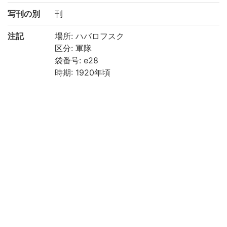
写刊の別
刊
注記
場所: ハバロフスク
区分: 軍隊
袋番号: e28
時期: 1920年頃
請求記号
準貴重書庫
登録番号
200022895548
リストNO
461
権利関係
二次利用
https://rmda.kulib.kyoto-u.ac.jp/reuse