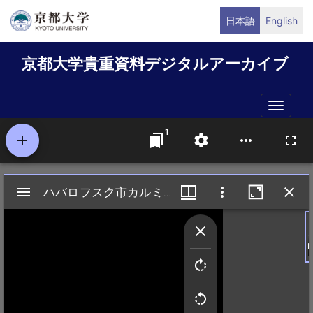
メ
日本語
English
イ
ン
京都大学貴重資料デジタルアーカイブ
コ
ン
テ
Toggle
ン
naviga
ツ
に
移
動