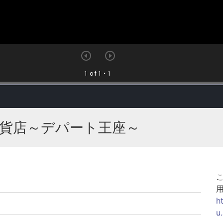
貨店～デパート王座～
h
u