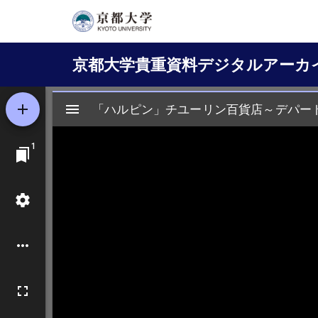
メ
イ
Main
ン
京都大学貴重資料デジタルアーカ
コ
navigation
ン
テ
ン
ツ
に
移
動