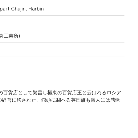
rt Chujin, Harbin
真工芸所)
一の百貨店として繁昌し極東の百貨店王と云はれるロシア
の経営に移された。館頭に翻へる英国旗も露人には感慨