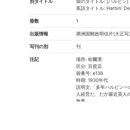
別タイトル
袋のタイトル: [ハルピン]
英語タイトル: Harbin: Depa
冊数
1
出版情報
満洲国郵政明信片(大正写
写刊の別
刊
注記
場所: 哈爾濱
区分: 百貨店
袋番号: e138
時期: 1930年代
説明文:「多年ハルピン
人経営だ、だが最近英人
無量」
請求記号
準貴重書庫
登録番号
200022895548