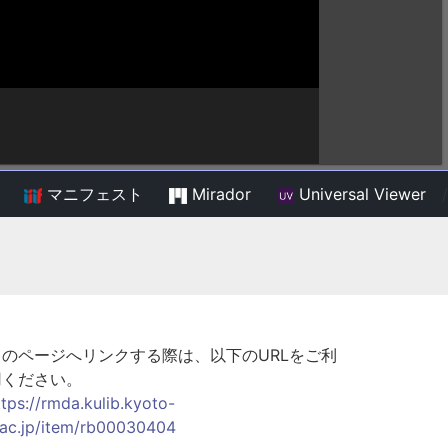
マニフェスト
Mirador
Universal Viewer
/
このページへリンクする際は、以下のURLをご利
用ください。
ttps://rmda.kulib.kyoto-
.ac.jp/item/rb00030404