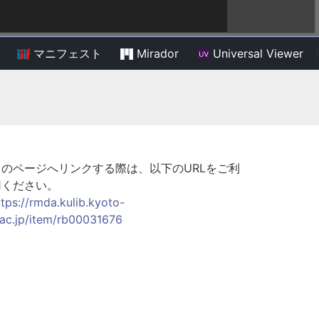
マニフェスト
Mirador
Universal Viewer
/
このページへリンクする際は、以下のURLをご利
用ください。
ttps://rmda.kulib.kyoto-
.ac.jp/item/rb00031676