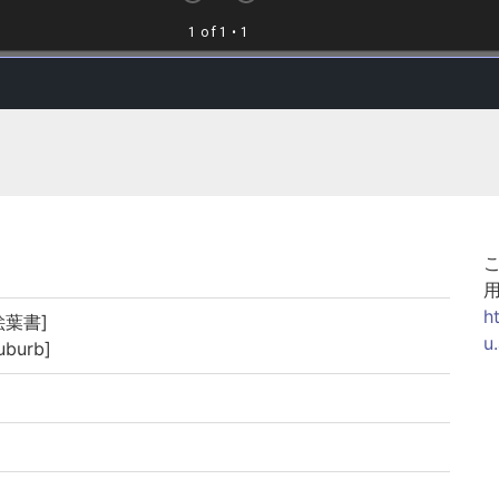
h
絵葉書]
u
burb]