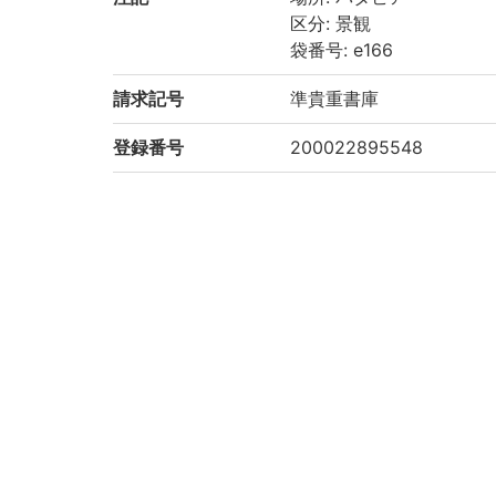
区分: 景観
袋番号: e166
請求記号
準貴重書庫
登録番号
200022895548
リストNO
2109
権利関係
二次利用方法
https://rmda.kulib.kyoto
所蔵
京都大学附属図書館 Main Libr
コレクション
絵葉書からみるアジア