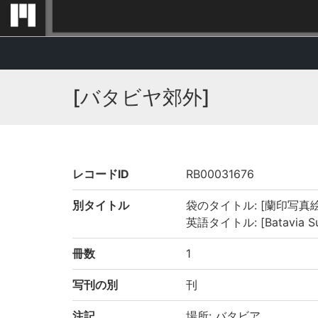
[バタビヤ郊外]
レコードID
RB00031676
別タイトル
袋のタイトル: [蘭印写真
英語タイトル: [Batavia Su
冊数
1
写刊の別
刊
注記
場所: バタビア