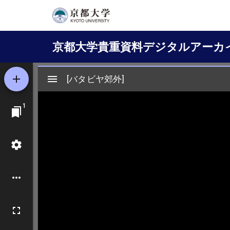
メ
イ
Main
ン
京都大学貴重資料デジタルアーカ
コ
navigation
ン
テ
ン
ツ
に
移
動