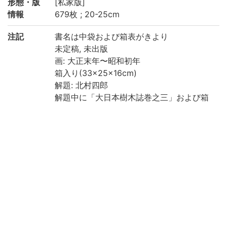
形態・版
[私家版]
情報
679枚 ; 20-25cm
注記
書名は中袋および箱表がきより
未定稿, 未出版
画: 大正末年〜昭和初年
箱入り(33×25×16cm)
解題: 北村四郎
解題中に「大日本樹木誌巻之三」および箱
表がきに「大日本樹木誌巻之三図版」の記
述あり
1. 解題(annotation), 2. 第一部(part 1), 3.
第二部(part 2)
生物科学図書室Digital Archivesよりデータ
移行(2020)
請求記号
理学研究科生物科学図書室:XL/1254/8
登録番号
94008961