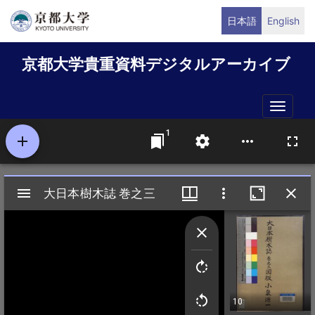
メ
日本語
English
イ
ン
京都大学貴重資料デジタルアーカイブ
コ
ン
テ
Toggle
ン
naviga
ツ
に
移
動