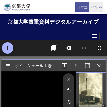
メ
日本語
English
イ
ン
京都大学貴重資料デジタルアーカイブ
コ
ン
テ
Toggle
ン
naviga
ツ
に
移
動