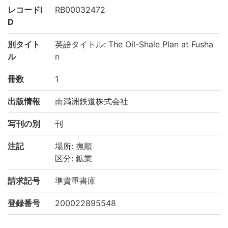
レコードI
RB00032472
D
別タイト
英語タイトル: The Oil-Shale Plan at Fusha
ル
n
冊数
1
出版情報
南満洲鉄道株式会社
写刊の別
刊
注記
場所: 撫順
区分: 鉱業
請求記号
準貴重書庫
登録番号
200022895548
リストNO
2276