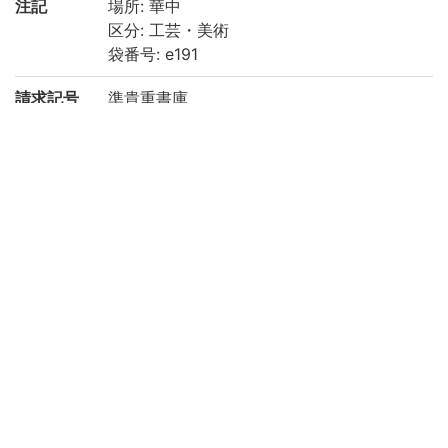
注記
場所: 華中
区分: 工芸・美術
袋番号: e191
請求記号
準貴重書庫
登録番号
200022895548
リストNO
2330
権利関係
二次利用
https://rmda.kulib.kyoto-u.ac.jp/reuse
方法
所蔵
京都大学附属図書館 Main Library, Kyoto U
niversity