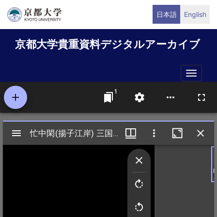
メ
日本語
English
イ
ン
京都大学貴重資料デジタルアーカイブ
コ
ン
テ
Toggle
ン
naviga
ツ
に
移
動