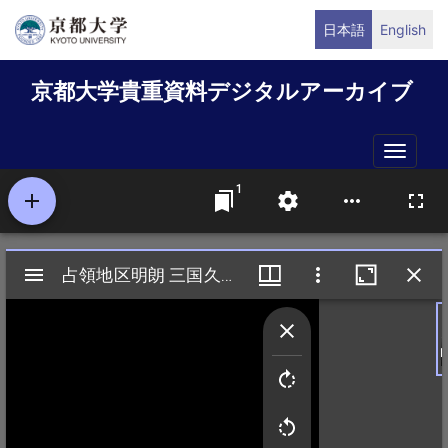
メ
日本語
English
イ
ン
京都大学貴重資料デジタルアーカイブ
コ
ン
テ
Toggle
ン
naviga
ツ
に
移
動