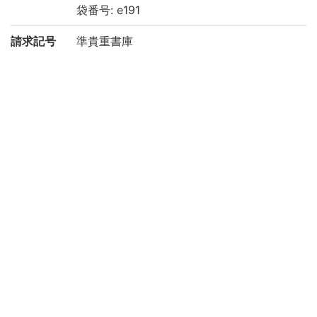
袋番号: e191
請求記号
準貴重書庫
登録番号
200022895548
リストNO
2332
権利関係
二次利用
https://rmda.kulib.kyoto-u.ac.jp/reuse
方法
所蔵
京都大学附属図書館 Main Library, Kyoto U
niversity
コレクシ
絵葉書からみるアジア