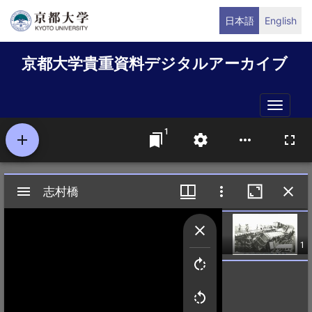
メ
日本語
English
イ
ン
京都大学貴重資料デジタルアーカイブ
コ
ン
テ
Toggle
ン
naviga
ツ
に
移
動