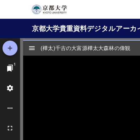
メ
イ
Main
ン
京都大学貴重資料デジタルアーカ
コ
navigation
ン
テ
ン
ツ
に
移
動