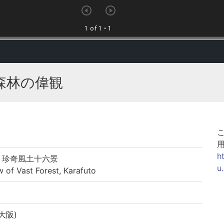
森林の偉観
h
景 珍奇風土十六景
u
 Vast Forest, Karafuto
大阪)