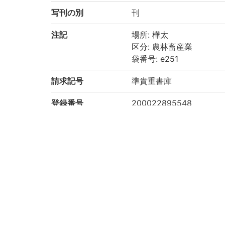
写刊の別
刊
注記
場所: 樺太
区分: 農林畜産業
袋番号: e251
請求記号
準貴重書庫
登録番号
200022895548
リストNO
2691
権利関係
二次利用方法
https://rmda.kulib.kyoto
所蔵
京都大学附属図書館 Main Libr