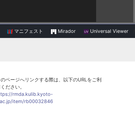
マニフェスト
Mirador
Universal Viewer
/
このページへリンクする際は、以下のURLをご利
用ください。
ttps://rmda.kulib.kyoto-
.ac.jp/item/rb00032846