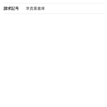
請求記号
準貴重書庫
登録番号
200022895548
リストNO
2704
権利関係
二次利用
https://rmda.kulib.kyoto-u.ac.jp/reuse
方法
所蔵
京都大学附属図書館 Main Library, Kyoto U
niversity
コレクシ
絵葉書からみるアジア
ョン