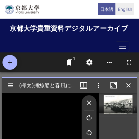
メ
日本語
English
イ
ン
京都大学貴重資料デジタルアーカイブ
コ
ン
テ
Toggle
ン
naviga
ツ
に
移
動