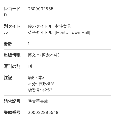
レコードI
RB00032865
D
別タイト
袋のタイトル: 本斗実景
ル
英語タイトル: [Honto Town Hall]
冊数
1
出版情報
博文堂(樺太本斗)
写刊の別
刊
注記
場所: 本斗
区分: 行政機関
袋番号: e252
請求記号
準貴重書庫
登録番号
200022895548