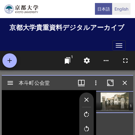
メ
日本語
English
イ
ン
京都大学貴重資料デジタルアーカイブ
コ
ン
テ
Toggle
ン
naviga
ツ
に
移
動