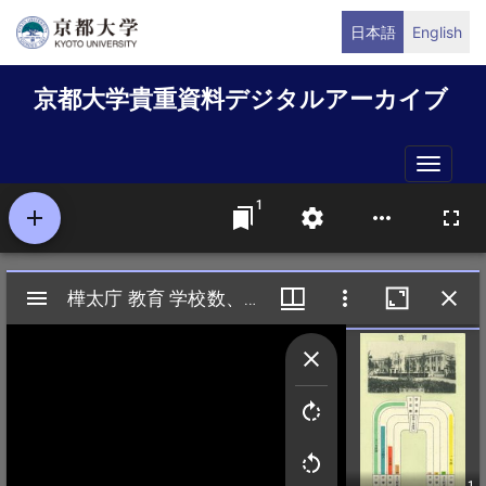
メ
日本語
English
イ
ン
京都大学貴重資料デジタルアーカイブ
コ
ン
テ
Toggle
ン
naviga
ツ
に
移
動