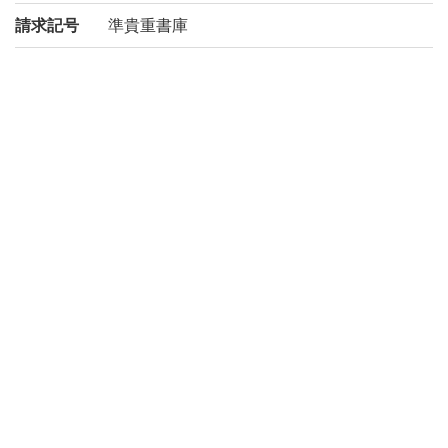
請求記号
準貴重書庫
登録番号
200022895548
リストNO
2707
権利関係
二次利用
https://rmda.kulib.kyoto-u.ac.jp/reuse
方法
所蔵
京都大学附属図書館 Main Library, Kyoto U
niversity
コレクシ
絵葉書からみるアジア
ョン