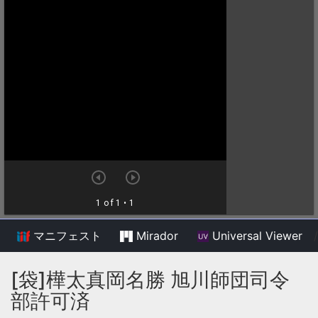
マニフェスト
Mirador
Universal Viewer
/
[袋]樺太真岡名勝 旭川師団司令
部許可済