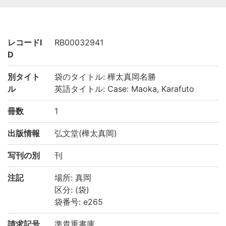
レコードI
RB00032941
D
別タイト
袋のタイトル: 樺太真岡名勝
ル
英語タイトル: Case: Maoka, Karafuto
冊数
1
出版情報
弘文堂(樺太真岡)
写刊の別
刊
注記
場所: 真岡
区分: (袋)
袋番号: e265
請求記号
準貴重書庫