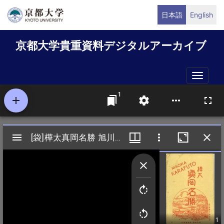
メ
日本語
English
イ
ン
京都大学貴重資料デジタルアーカイブ
コ
ン
テ
Toggle
ン
naviga
ツ
に
移
動