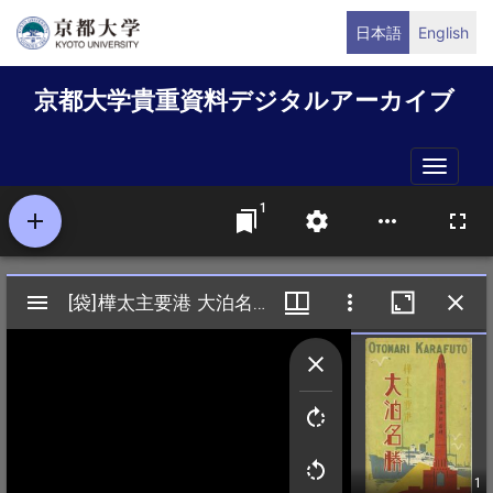
メ
日本語
English
イ
ン
京都大学貴重資料デジタルアーカイブ
コ
ン
テ
Toggle
ン
naviga
ツ
に
移
動