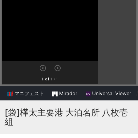
マニフェスト
Mirador
Universal Viewer
/
[袋]樺太主要港 大泊名所 八枚壱
組