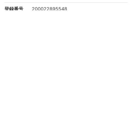
登録番号
200022895548
リストNO
2906
権利関係
二次利用
https://rmda.kulib.kyoto-u.ac.jp/reuse
方法
所蔵
京都大学附属図書館 Main Library, Kyoto U
niversity
コレクシ
絵葉書からみるアジア
ョン
サブコレ
樺太/サハリン