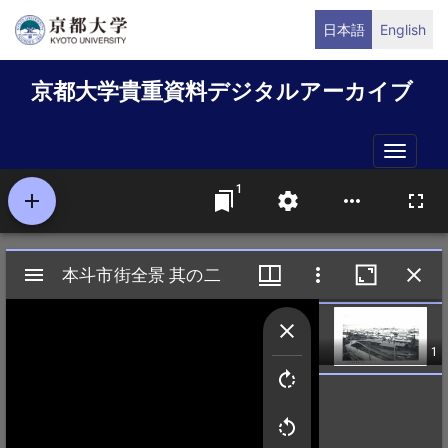
メ
日本語
English
イ
ン
京都大学貴重資料デジタルアーカイブ
コ
ン
テ
Toggle
ン
naviga
ツ
に
移
動