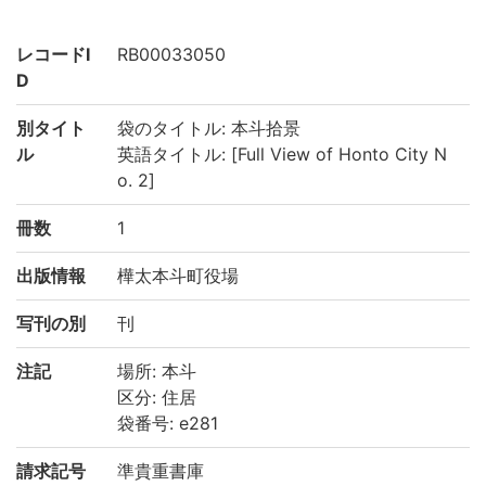
レコードI
RB00033050
D
別タイト
袋のタイトル: 本斗拾景
ル
英語タイトル: [Full View of Honto City N
o. 2]
冊数
1
出版情報
樺太本斗町役場
写刊の別
刊
注記
場所: 本斗
区分: 住居
袋番号: e281
請求記号
準貴重書庫