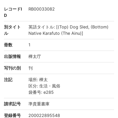
レコードI
RB00033082
D
別タイト
英語タイトル: [(Top) Dog Sled, (Bottom)
ル
Native Karafuto (The Ainu)]
冊数
1
出版情報
樺太庁
写刊の別
刊
注記
場所: 樺太
区分: 生活・風俗
袋番号: e285
請求記号
準貴重書庫
登録番号
200022895548