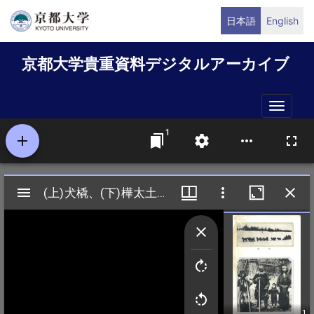
メ
日本語
English
イ
ン
京都大学貴重資料デジタルアーカイブ
コ
ン
テ
Toggle
ン
naviga
ツ
に
移
動