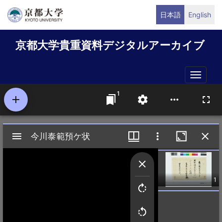
メ
日本語
English
イ
ン
京都大学貴重資料デジタルアーカイブ
コ
ン
テ
Toggle
ン
naviga
ツ
に
移
動