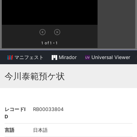
マニフェスト
Mirador
Universal Viewer
/
今川泰範預ケ状
レコードI
RB00033804
D
言語
日本語