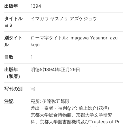
出版年
1394
タイトル
イマガワ ヤスノリ アズケジョウ
ヨミ
別タイト
ローマ字タイトル: Imagawa Yasunori azu
ル
kejō
冊数
1
出版年
明徳5(1394)年正月29日
（和暦）
写刊の別
写
注記
宛所: 伊達弥五郎殿
差出・奉者・袖判など: 前上総介(花押)
京都大学総合博物館、京都大学文学研究
科、京都大学図書館機構及びTrustees of Pr