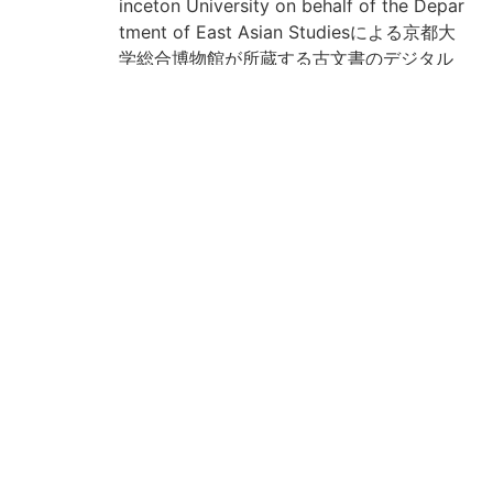
inceton University on behalf of the Depar
tment of East Asian Studiesによる京都大
学総合博物館が所蔵する古文書のデジタル
イメージの公開及び当該古文書の研究に関
する協定(2020)により電子化 / Digitized a
nd released under the Agreement among
the Kyoto University Museum, Kyoto Univ
ersity Graduate School of Letters, Kyoto
University Library Network and the Trust
ees of Princeton University on behalf of t
he Department of East Asian Studies (20
20)
文化遺産学・人文知連携センターの経費に
より電子化
作成年度
2020
リストNO
30