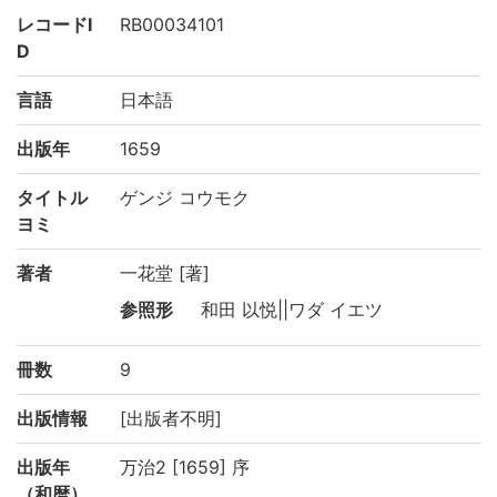
レコードI
RB00034101
D
言語
日本語
出版年
1659
タイトル
ゲンジ コウモク
ヨミ
著者
一花堂 [著]
参照形
和田 以悦||ワダ イエツ
冊数
9
出版情報
[出版者不明]
出版年
万治2 [1659] 序
（和暦）