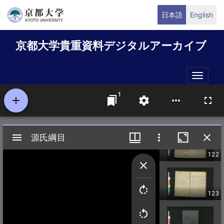
メ
日本語
English
イ
ン
京都大学貴重資料デジタルアーカイブ
コ
ン
テ
Toggle
ン
naviga
ツ
に
移
動