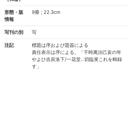
形態・版
9冊 ; 22.3cm
情報
写刊の別
写
注記
標題は序および題簽による
責任表示は序による。「干時萬治己亥の年
やよひ吉辰洛下/一花堂...切臨叟これを輯録
す」
全[329]丁 (1: 44丁, 2: 28丁, 3: 41丁, 4: 35
丁, 5: 37丁, 6: 35丁, 7: 50丁, 8: 30丁, 9: 2
9丁)
和装, 帙入
印記: 「長嶋町五丁目/大野屋惣八」
保存状態: 汚損, 虫損あり
国文学研究資料館「日本語の歴史的典籍の
国際共同研究ネットワーク構築計画」によ
り電子化(令和4年度)