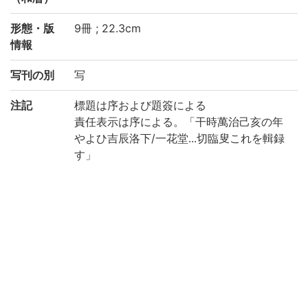
形態・版
9冊 ; 22.3cm
情報
写刊の別
写
注記
標題は序および題簽による
責任表示は序による。「干時萬治己亥の年
やよひ吉辰洛下/一花堂...切臨叟これを輯録
す」
全[329]丁 (1: 44丁, 2: 28丁, 3: 41丁, 4: 35
丁, 5: 37丁, 6: 35丁, 7: 50丁, 8: 30丁, 9: 2
9丁)
和装, 帙入
印記: 「長嶋町五丁目/大野屋惣八」
保存状態: 汚損, 虫損あり
国文学研究資料館「日本語の歴史的典籍の
国際共同研究ネットワーク構築計画」によ
り電子化(令和4年度)