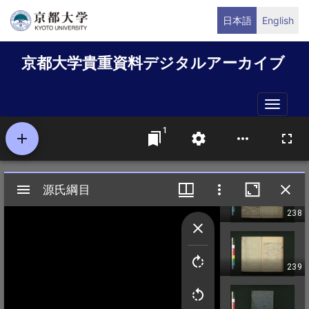
メ
日本語
English
イ
ン
京都大学貴重資料デジタルアーカイブ
コ
ン
テ
Toggle
ン
naviga
ツ
に
移
動