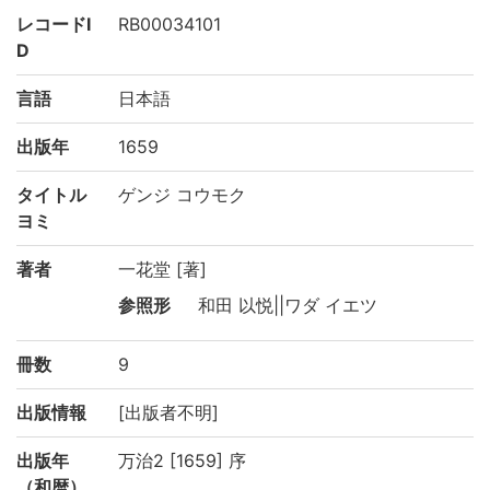
レコードI
RB00034101
D
言語
日本語
出版年
1659
タイトル
ゲンジ コウモク
ヨミ
著者
一花堂 [著]
参照形
和田 以悦||ワダ イエツ
冊数
9
出版情報
[出版者不明]
出版年
万治2 [1659] 序
（和暦）