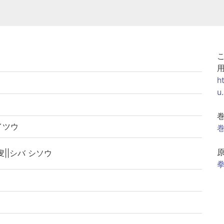
h
u
イツウ
巻
叟||シバ シソウ