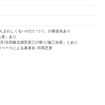
けんまわしくるハのだいつう」の振仮名あり
土産」あり
月/京四條北側芝居三の替り/嵐三吉座」とあり
ベースによる著者名: 司馬芝叟
ースによる初演年: 享和2年 [1802]
: 三ツ目 4: 大切)
語の歴史的典籍の国際共同研究ネットワーク構築計画」