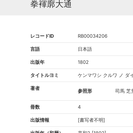
拳褌廓大通
レコードID
RB00034206
言語
日本語
出版年
1802
タイトルヨミ
ケンマワシ クルワ ノ ダ
著者
参照形
司馬 芝
冊数
4
出版情報
[書写者不明]