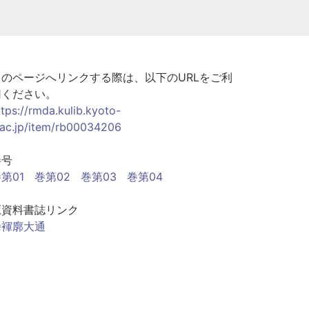
このページへリンクする際は、以下のURLをご利
用ください。
ttps://rmda.kulib.kyoto-
.ac.jp/item/rb00034206
巻号
第01
巻第02
巻第03
巻第04
原資料書誌リンク
拳褌廓大通