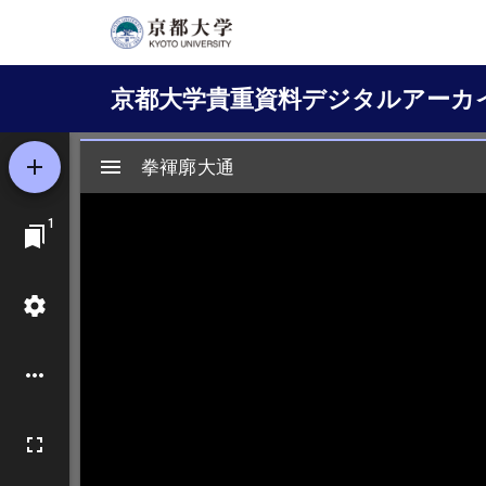
メ
イ
Main
ン
京都大学貴重資料デジタルアーカ
コ
navigation
ン
テ
ン
ツ
に
移
動