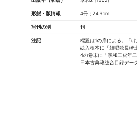
出版年（和暦）
享和2 [1802]
形態・版情報
4冊 ; 24.6cm
写刊の別
刊
注記
標題は1の扉による。「
絵入根本に「雑唱歌長崎
4の巻末に「享和二戌年二
日本古典籍総合目録データ
日本古典籍総合目録データベ
丸本歌舞伎台帳
全4幕 (1: 口明 2:二ツ目 3
各幕冒頭に替名付あり
和装, 帙入
印記: 「大惣かし本」
保存状態: 汚損, 虫損あり
国文学研究資料館「日本
により電子化(令和4年度)