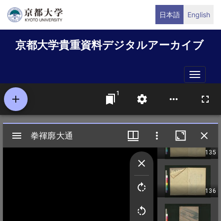
メ
日本語
English
イ
ン
京都大学貴重資料デジタルアーカイブ
コ
ン
テ
Toggle
ン
naviga
ツ
に
移
動