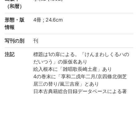
（和暦）
形態・版
4冊 ; 24.6cm
情報
写刊の別
刊
注記
標題は1の扉による。「けんまわしくるハの
だいつう」の振仮名あり
絵入根本に「雑唱歌長崎土産」あり
4の巻末に「享和二戌年二月/京四條北側芝
居三の替り/嵐三吉座」とあり
日本古典籍総合目録データベースによる著
者名: 司馬芝叟
日本古典籍総合目録データベースによる初
演年: 享和2年 [1802]
丸本歌舞伎台帳
全4幕 (1: 口明 2:二ツ目 3: 三ツ目 4: 大切)
各幕冒頭に替名付あり