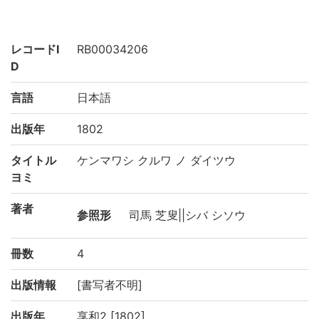
レコードI
RB00034206
D
言語
日本語
出版年
1802
タイトル
ケンマワシ クルワ ノ ダイツウ
ヨミ
著者
参照形
司馬 芝叟||シバ シソウ
冊数
4
出版情報
[書写者不明]
出版年
享和2 [1802]