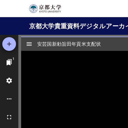
メ
イ
Main
ン
京都大学貴重資料デジタルアーカ
コ
navigation
ン
テ
ン
ツ
に
移
動