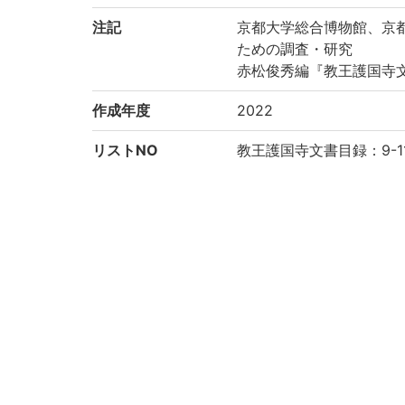
注記
京都大学総合博物館、京
ための調査・研究
赤松俊秀編『教王護国寺文
作成年度
2022
リストNO
教王護国寺文書目録：9-1
権利関係
二次利用方法
https://rmda.kulib.kyoto
所蔵
京都大学総合博物館 The Kyoto
コレクション
総合博物館所蔵