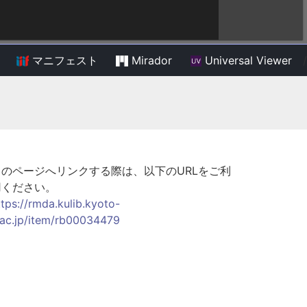
マニフェスト
Mirador
Universal Viewer
/
このページへリンクする際は、以下のURLをご利
用ください。
ttps://rmda.kulib.kyoto-
.ac.jp/item/rb00034479