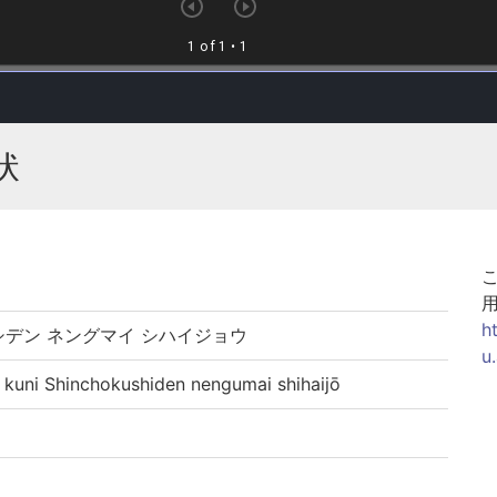
状
h
シデン ネングマイ シハイジョウ
u
i Shinchokushiden nengumai shihaijō