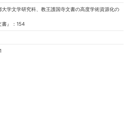
都大学文学研究科、教王護国寺文書の高度学術資源化の
書』：154
1
-u.ac.jp/reuse
 UniversityMuseum, Kyoto University