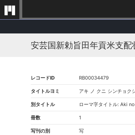
安芸国新勅旨田年貢米支配
レコードID
RB00034479
タイトルヨミ
アキ ノ クニ シンチョク
別タイトル
ローマ字タイトル: Aki no kun
冊数
1
写刊の別
写