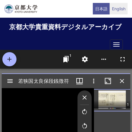
メ
日本語
English
イ
ン
京都大学貴重資料デジタルアーカイブ
コ
ン
テ
Toggle
ン
naviga
ツ
に
移
動