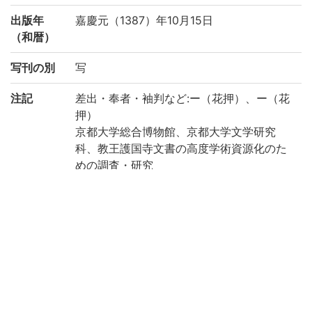
出版年
嘉慶元（1387）年10月15日
（和暦）
写刊の別
写
注記
差出・奉者・袖判など:ー（花押）、ー（花
押）
京都大学総合博物館、京都大学文学研究
科、教王護国寺文書の高度学術資源化のた
めの調査・研究
赤松俊秀編『教王護国寺文書』：641
作成年度
2022
リストNO
教王護国寺文書目録：47-7
権利関係