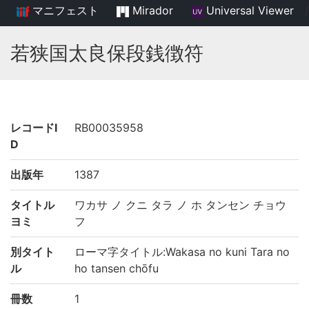
マニフェスト
Mirador
Universal Viewer
/
若狭国太良保段銭徴符
レコードI
RB00035958
D
出版年
1387
タイトル
ワカサ ノ クニ タラ ノ ホ タンセン チョウ
ヨミ
フ
別タイト
ローマ字タイトル:Wakasa no kuni Tara no
ル
ho tansen chōfu
冊数
1