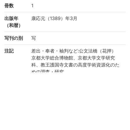
冊数
1
出版年
康応元（1389）年3月
（和暦）
写刊の別
写
注記
差出・奉者・袖判など:公文法橋（花押）
京都大学総合博物館、京都大学文学研究
科、教王護国寺文書の高度学術資源化のた
めの調査・研究
赤松俊秀編『教王護国寺文書』：649
作成年度
2022
リストNO
教王護国寺文書目録：48-6
権利関係