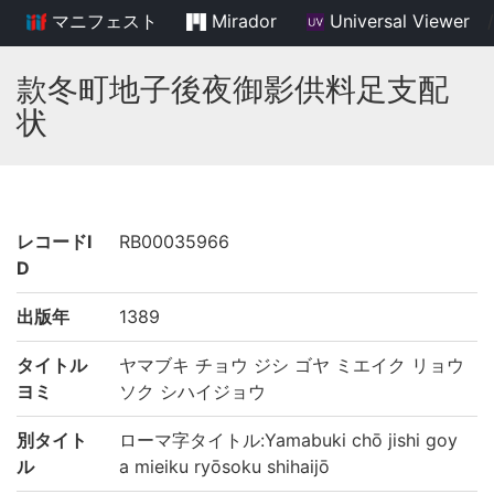
マニフェスト
Mirador
Universal Viewer
/
款冬町地子後夜御影供料足支配
状
レコードI
RB00035966
D
出版年
1389
タイトル
ヤマブキ チョウ ジシ ゴヤ ミエイク リョウ
ヨミ
ソク シハイジョウ
別タイト
ローマ字タイトル:Yamabuki chō jishi goy
ル
a mieiku ryōsoku shihaijō