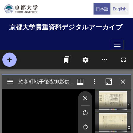
メ
日本語
English
イ
ン
京都大学貴重資料デジタルアーカイブ
コ
ン
テ
Toggle
ン
naviga
ツ
に
移
動