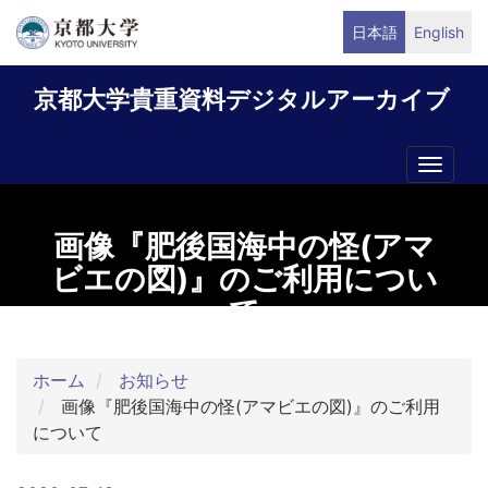
メ
日本語
English
イ
ン
京都大学貴重資料デジタルアーカイブ
コ
ン
テ
Toggle
ン
naviga
ツ
に
画像『肥後国海中の怪(アマ
移
ビエの図)』のご利用につい
動
て
ホーム
お知らせ
画像『肥後国海中の怪(アマビエの図)』のご利用
について