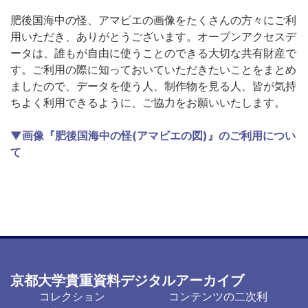
肥後国海中の怪、アマビエの画像をたくさんの方々にご利
用いただき、ありがとうございます。オープンアクセスデ
ータは、誰もが自由に使うことのできる大切な共有財産で
す。ご利用の際に知っておいていただきたいことをまとめ
ましたので、データを使う人、制作物を見る人、皆が気持
ちよく利用できるように、ご協力をお願いいたします。
▼画像『肥後国海中の怪(アマビエの図)』のご利用につい
て
京都大学貴重資料デジタルアーカイブ
フ
フ
コレクション
コンテンツの二次利