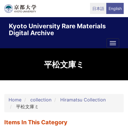
Skip
日本語
English
to
main
Kyoto University Rare Materials
content
Digital Archive
Toggle
naviga
平松文庫ミ
Home
collection
Hiramatsu Collection
平松文庫ミ
Items In This Category