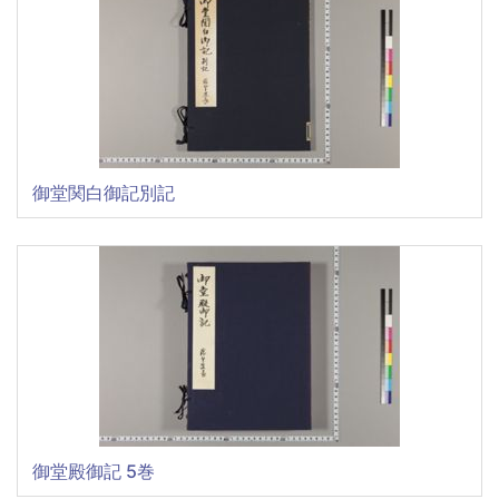
御堂関白御記別記
御堂殿御記 5巻