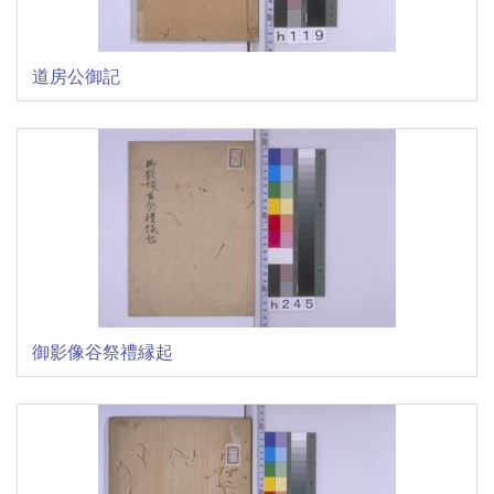
道房公御記
御影像谷祭禮縁起