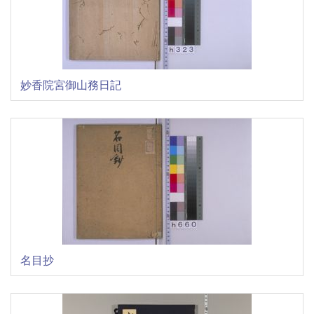
妙香院宮御山務日記
名目抄