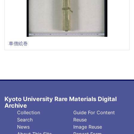
車僧絵巻
Kyoto University Rare Materials Digital
Archive
フ
フ
Collection
Guide For Content
ッ
ッ
Search
Reuse
タ
タ
News
Image Reuse