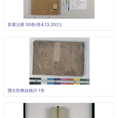
群書治要 50巻(巻4,13,20欠)
國女歌舞妓繪詞 1巻