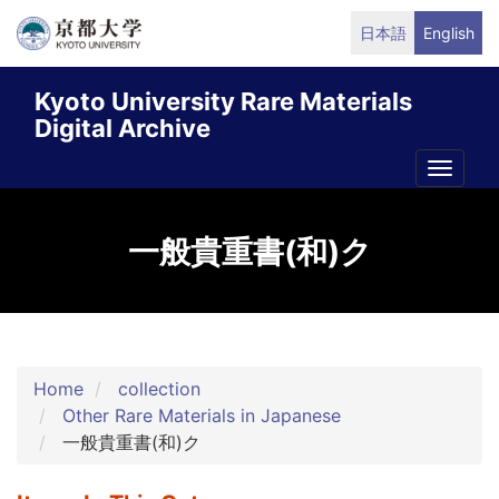
Skip
日本語
English
to
main
Kyoto University Rare Materials
content
Digital Archive
Toggle
naviga
一般貴重書(和)ク
Home
collection
Other Rare Materials in Japanese
一般貴重書(和)ク