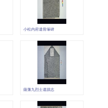
小松内府遺骨塚碑
薩藩九烈士遺蹟志