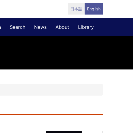
日本語
English
n
Search
News
About
Library