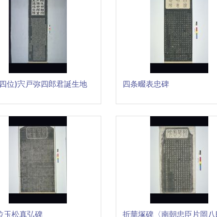
従四位)宍戸弥四郎君誕生地
四条畷表忠碑
位玉松真弘碑
折華塚碑〈南朝忠臣片岡八