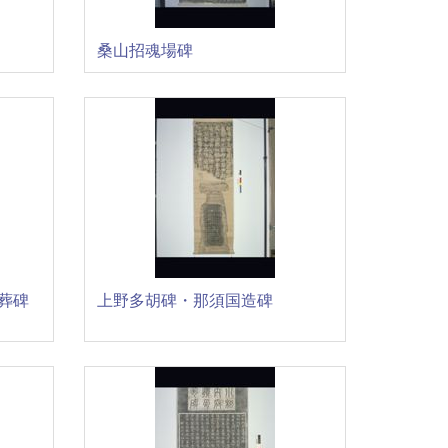
桑山招魂場碑
葬碑
上野多胡碑・那須国造碑