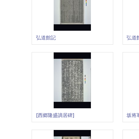
弘道館記
弘道
[西郷隆盛謫居碑]
坂将