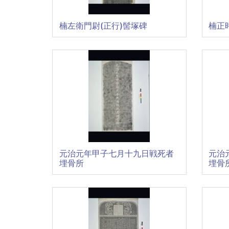
楠左衛門尉(正行)髻塚碑
楠正
元治元年甲子七月十九日戦死者
元治
埋骨所
埋骨所