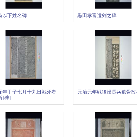
時以下姓名碑
黒田孝富遺剣之碑
元年甲子七月十九日戦死者
元治元年戦後没長兵遺骨改
[碑]