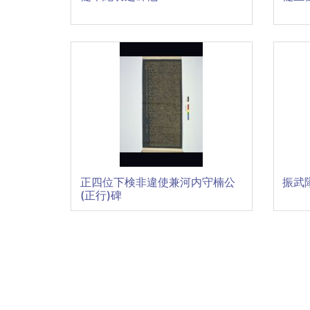
正四位下検非違使兼河内守楠公
振武
(正行)碑
Pagination