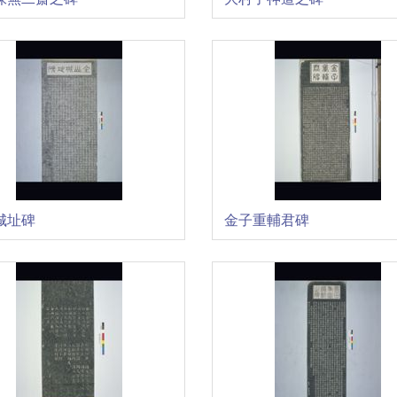
城址碑
金子重輔君碑