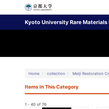
Skip
to
Main
main
Kyoto University Rare Materials 
content
navigation
Home
collection
Meiji Restoration Co
Items In This Category
1 - 40 of 76