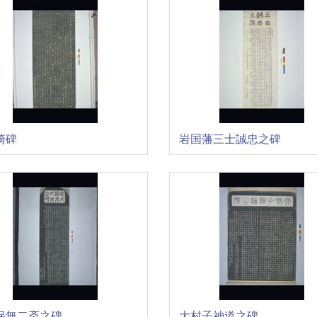
崎碑
岩国藩三士誠忠之碑
保無二斎之碑
大村子神道之碑