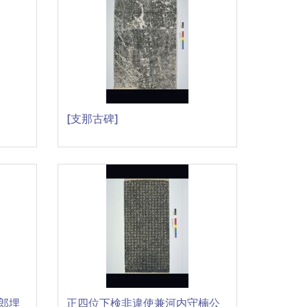
[支那古碑]
郎埋
正四位下検非違使兼河内守楠公