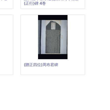
(正行)碑 4巻
(贈正四位)周布君碑