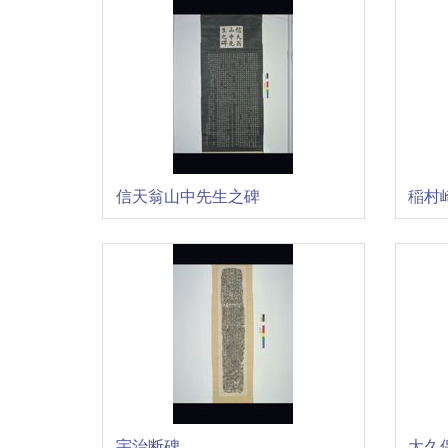
信天翁山中先生之碑
稲村
宇治断碑
大久