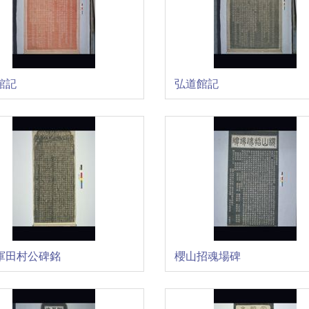
館記
弘道館記
軍田村公碑銘
櫻山招魂場碑