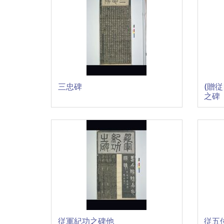
三忠碑
(贈
之碑
従軍紀功之碑他
従五