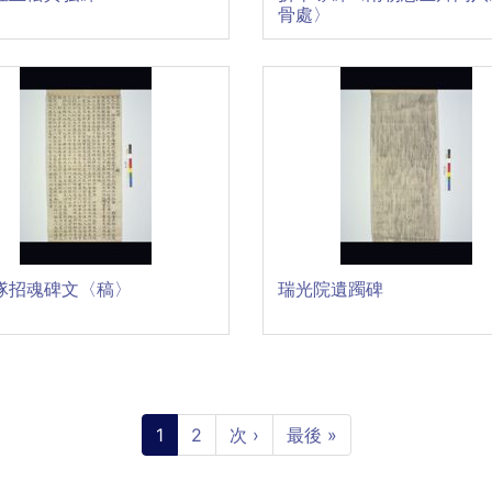
骨處〉
隊招魂碑文〈稿〉
瑞光院遺躅碑
Current
1
Page
2
Next
次 ›
Last
最後 »
page
page
page