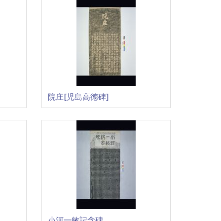
院庄[児島高徳碑]
小河一敏記念碑