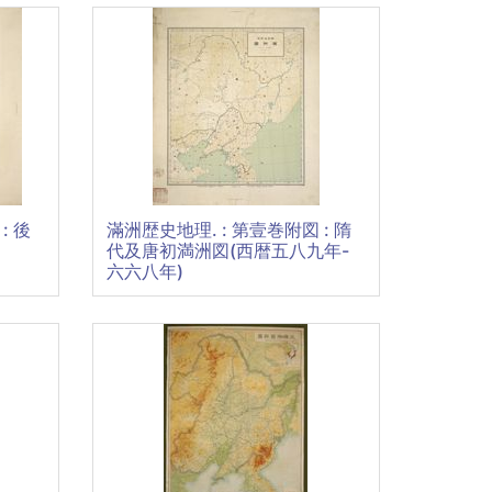
: 後
滿洲歴史地理. : 第壹巻附図 : 隋
代及唐初満洲図(西暦五八九年-
六六八年)