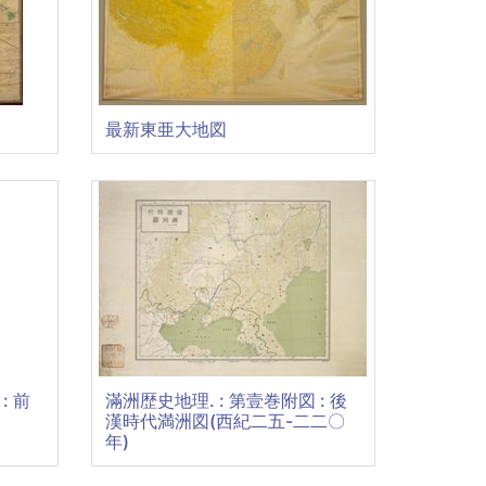
最新東亜大地図
: 前
滿洲歴史地理. : 第壹巻附図 : 後
漢時代満洲図(西紀二五-二二〇
年)