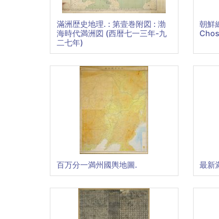
滿洲歴史地理. : 第壹巻附図 : 渤
朝鮮總圖
海時代満洲図 (西暦七一三年-九
Chos
二七年)
百万分一満州國輿地圖.
最新