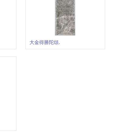
大金得勝陀頌.