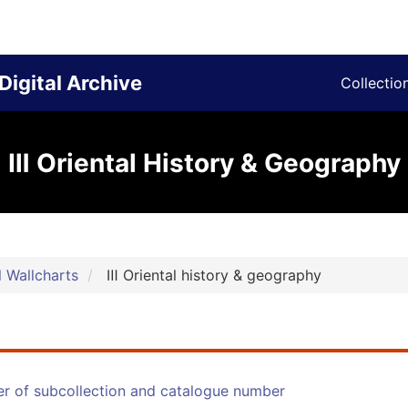
Digital Archive
Collectio
Ⅲ Oriental History & Geography
 Wallcharts
Ⅲ Oriental history & geography
der of subcollection and catalogue number