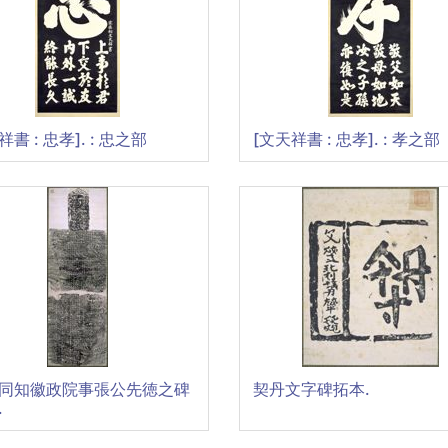
祥書 : 忠孝]. : 忠之部
[文天祥書 : 忠孝]. : 孝之部
元同知徽政院事張公先徳之碑
契丹文字碑拓本.
.