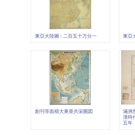
東亞大陸圖 : 二百五十万分一
東亞
創刊等面積大東亜共栄圏図
滿洲歴
漢時
五年