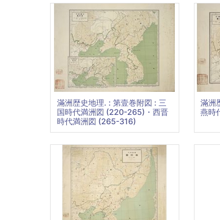
滿洲歴史地理. : 第壹巻附図 : 三
滿洲歴
国時代満洲図 (220-265)・西晋
燕時代
時代満洲図 (265-316)