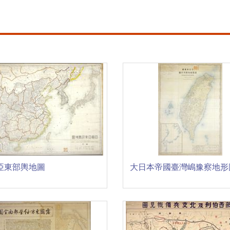
亞東部輿地圖
大日本帝國臺灣嶋豫察地形