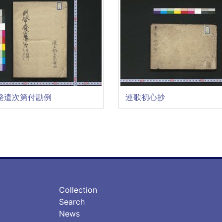
発遣次第付勘例
連歌初心抄
フ
フ
Collection
ッ
ッ
Search
タ
タ
News