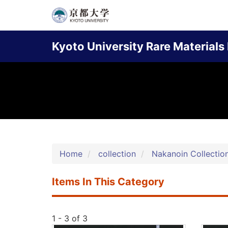
Skip
to
Main
main
Kyoto University Rare Materials 
content
navigation
Home
collection
Nakanoin Collectio
Items In This Category
1 - 3 of 3