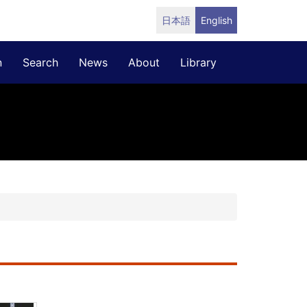
日本語
English
n
Search
News
About
Library