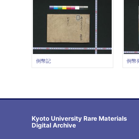
例幣記
例幣
Kyoto University Rare Materials
Digital Archive