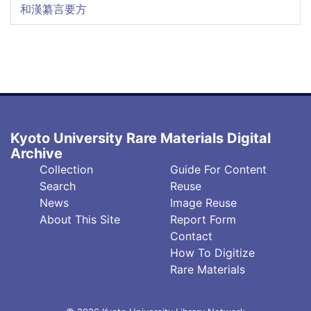
和漢纂言要方
Kyoto University Rare Materials Digital
Archive
フ
フ
Collection
Guide For Content
ッ
ッ
Search
Reuse
タ
タ
News
Image Reuse
About This Site
Report Form
ー
ー
Contact
中
右
How To Digitize
央
(英)
Rare Materials