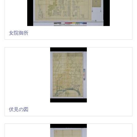
女院御所
伏見の図