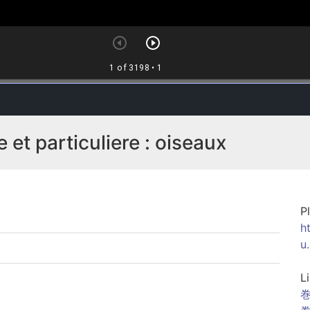
e et particuliere : oiseaux
P
h
u
L
巻