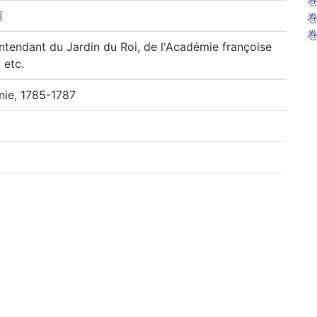
巻
類
巻
巻
ntendant du Jardin du Roi, de l'Académie françoise
 etc.
ie, 1785-1787