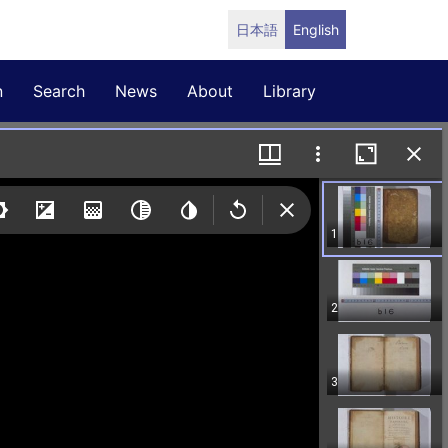
日本語
English
n
Search
News
About
Library