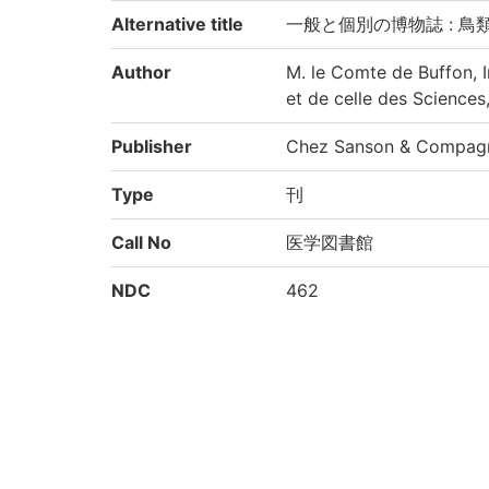
Alternative title
一般と個別の博物誌 : 鳥
Author
M. le Comte de Buffon, I
et de celle des Sciences,
Publisher
Chez Sanson & Compagn
Type
刊
Call No
医学図書館
NDC
462
KSH
博物学総記
Creation year
2000
Rights