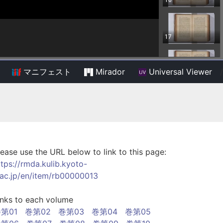
マニフェスト
Mirador
Universal Viewer
/
lease use the URL below to link to this page:
ttps://rmda.kulib.kyoto-
.ac.jp/en/item/rb00000013
inks to each volume
第01
巻第02
巻第03
巻第04
巻第05