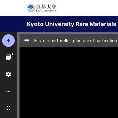
Skip
to
Main
main
Kyoto University Rare Materials 
content
navigation