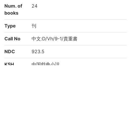
Num. of
24
books
Type
刊
Call No
中文:D/Vh/9-1/貴重書
NDC
923.5
KSH
中国戯曲小説
Creation
2002
year
Rights
Guide for
https://www.bun.kyoto-u.ac.jp/lib/
Content