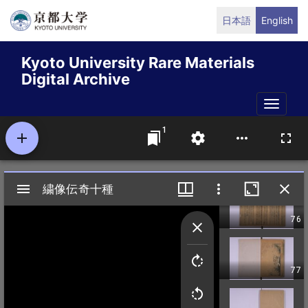
Skip
日本語
English
to
main
Kyoto University Rare Materials
content
Digital Archive
Toggle
naviga