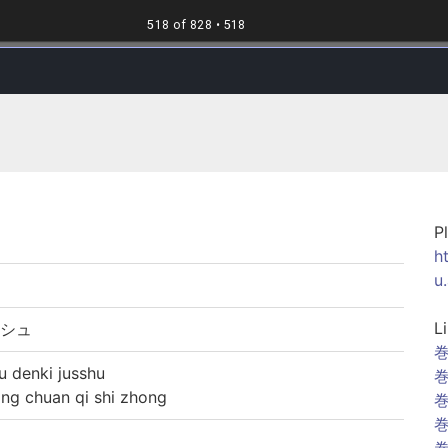
P
h
u
L
ッシュ
巻
enki jusshu
巻
chuan qi shi zhong
巻
巻
巻