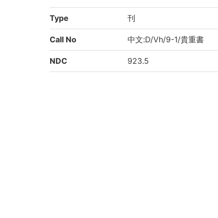
Type
刊
Call No
中文:D/Vh/9-1/貴重書
NDC
923.5
KSH
中国戯曲小説
Creation year
2002
Rights
Guide for Conten
https://www.bun.kyoto-u.
t Reuse
Attribution
京都大学文学研究科 Graduate S