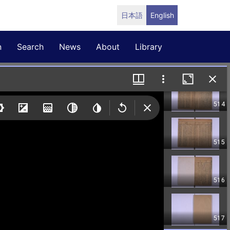
日本語
English
n
Search
News
About
Library