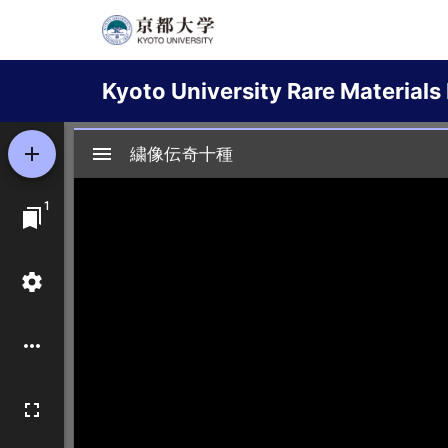
Skip
to
Main
main
Kyoto University Rare Materials 
content
navigation