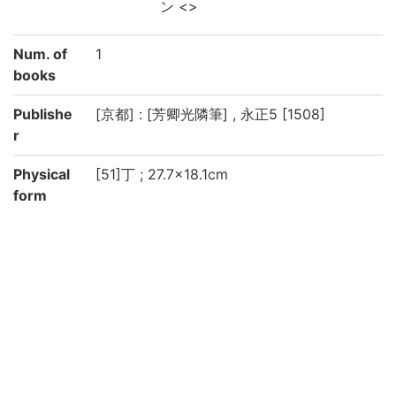
ン <>
Num. of
1
books
Publishe
[京都] : [芳卿光隣筆] , 永正5 [1508]
r
Physical
[51]丁 ; 27.7×18.1cm
form
Type
写
Note
和漢古書につき記述対象資料毎に書誌レコ
ード作成
木箱の題簽の書名: 六物図
木箱の側面の書名: 六物抄
表紙に「永正五年慧山師所/書」「六物圖聞
書」とあり