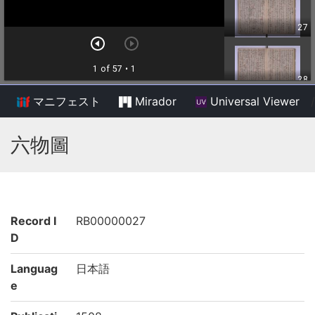
マニフェスト
Mirador
Universal Viewer
/
六物圖
Record I
RB00000027
D
Languag
日本語
e