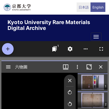
Skip
日本語
English
to
main
Kyoto University Rare Materials
content
Digital Archive
Toggle
naviga