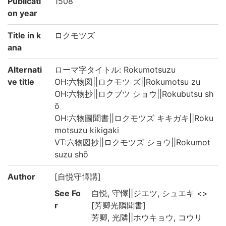
Publicati
1508
on year
Title in k
ロクモツズ
ana
Alternati
ローマ字タイトル: Rokumotsuzu
ve title
OH:六物図||ロクモツ ズ||Rokumotsu zu
OH:六物抄||ロクブツ ショウ||Rokubutsu sh
ō
OH:六物圖聞書||ロクモツズ キキガキ||Roku
motsuzu kikigaki
VT:六物図抄||ロクモツズ ショウ||Rokumot
suzu shō
Author
[自悦守懌講]
See Fo
自悦, 守懌||ジエツ, シュエキ <>
r
[芳卿光隣聞書]
芳卿, 光隣||ホウキョウ, コウリ