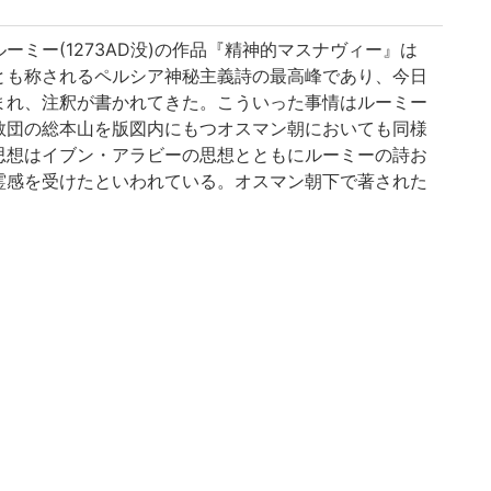
ーミー(1273AD没)の作品『精神的マスナヴィー』は
とも称されるペルシア神秘主義詩の最高峰であり、今日
まれ、注釈が書かれてきた。こういった事情はルーミー
教団の総本山を版図内にもつオスマン朝においても同様
思想はイブン・アラビーの思想とともにルーミーの詩お
霊感を受けたといわれている。オスマン朝下で著された
釈』のなかでも、17世紀のアンカラヴィー、サル・アブ
ブルセヴィーによる注釈は、オスマン朝を代表する思想家
も代表的かつ著名なものである。今回購入した注釈書は
ブルセヴィーのものだが、どちらもかつて一度しか刊行
する(セイフェッティン・オゼゲの文献目録による)。
朝におけるルーミー解釈、さらには神秘主義思想の解明
うちに数えられるだけでなく、イスラーム世界全体にお
主義思想の研究においても必要欠くべからざるものと考