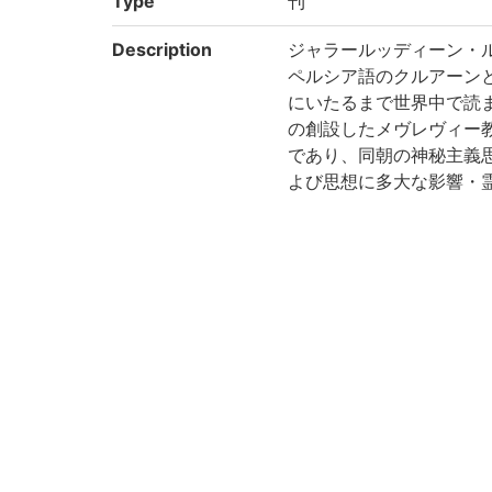
Type
刊
Description
ジャラールッディーン・ル
ペルシア語のクルアーン
にいたるまで世界中で読
の創設したメヴレヴィー
であり、同朝の神秘主義
よび思想に多大な影響・
『精神的マスナヴィー注
ドゥッラー、18世紀の
の手になるものとして最
サル・アブドゥッラー、
されておらず希少価値を有
これらの書物はオスマン
の上で最も重要な書物の
けるルーミー理解、神秘
えられる。
NDC
167