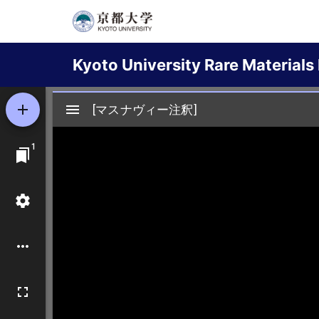
Skip
to
Main
main
Kyoto University Rare Materials 
content
navigation