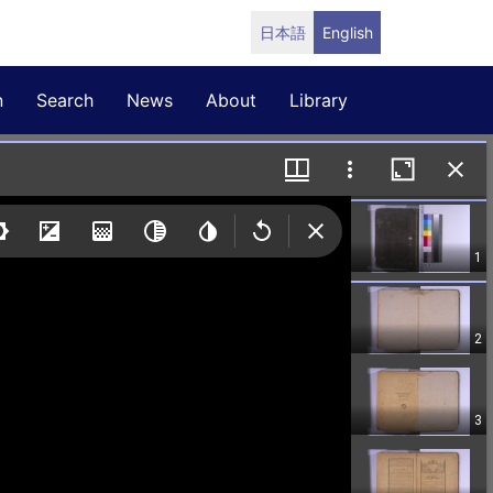
日本語
English
n
Search
News
About
Library