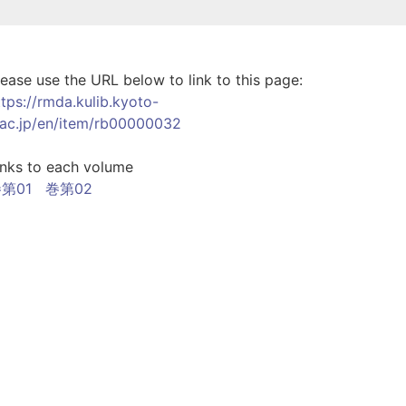
lease use the URL below to link to this page:
ttps://rmda.kulib.kyoto-
.ac.jp/en/item/rb00000032
inks to each volume
第01
巻第02