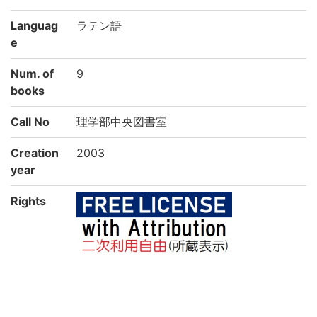
Languag
ラテン語
e
Num. of
9
books
Call No
理学部中央図書室
Creation
2003
year
Rights
Guide for
https://rmda.kulib.kyoto-u.ac.jp/en/reuse
Content
Reuse