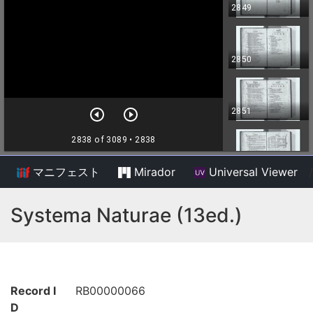
マニフェスト
Mirador
Universal Viewer
/
Systema Naturae (13ed.)
Record I
RB00000066
D