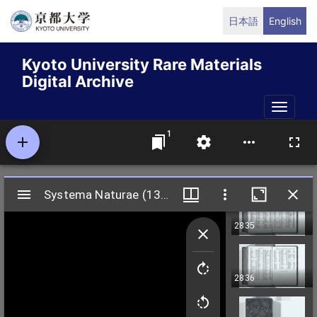
Skip
日本語
English
to
main
Kyoto University Rare Materials
content
Digital Archive
Toggle
naviga