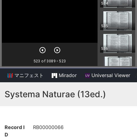
マニフェスト
Mirador
Universal Viewer
/
Systema Naturae (13ed.)
Record I
RB00000066
D