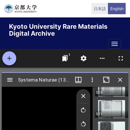
Skip
日本語
English
to
main
Kyoto University Rare Materials
content
Digital Archive
Toggle
naviga