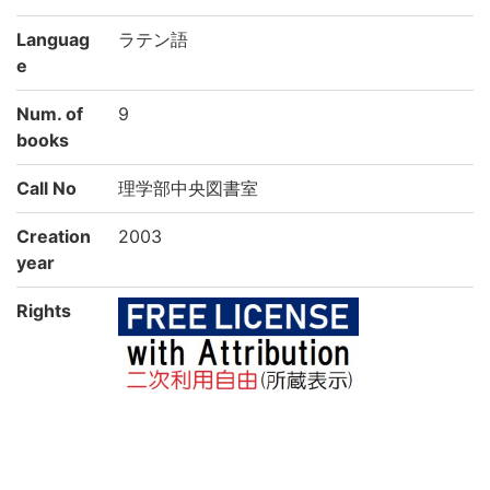
Languag
ラテン語
e
Num. of
9
books
Call No
理学部中央図書室
Creation
2003
year
Rights
Guide for
https://rmda.kulib.kyoto-u.ac.jp/en/reuse
Content
Reuse