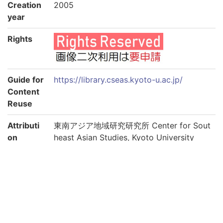
Creation
2005
year
Rights
Guide for
https://library.cseas.kyoto-u.ac.jp/
Content
Reuse
Attributi
東南アジア地域研究研究所 Center for Sout
on
heast Asian Studies, Kyoto University
Collectio
東南アジア地域研究研究所所蔵
n
Subcolle
太平洋戦争期のタイ新聞コレクション
ction
Please use the URL below to link to this page: