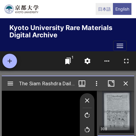
Skip
日本語
English
to
main
Kyoto University Rare Materials
content
Digital Archive
Toggle
naviga