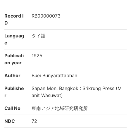
Record I
RB00000073
D
Languag
タイ語
e
Publicati
1925
on year
Author
Buei Bunyarattaphan
Publishe
Sapan Mon, Bangkok : Srikrung Press (M
r
anit Wasuwat)
Call No
東南アジア地域研究研究所
NDC
72