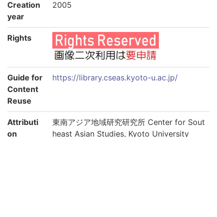
Creation
2005
year
Rights
Guide for
https://library.cseas.kyoto-u.ac.jp/
Content
Reuse
Attributi
東南アジア地域研究研究所 Center for Sout
on
heast Asian Studies, Kyoto University
Collectio
東南アジア地域研究研究所所蔵
n
Subcolle
太平洋戦争期のタイ新聞コレクション
ction
Please use the URL below to link to this page: