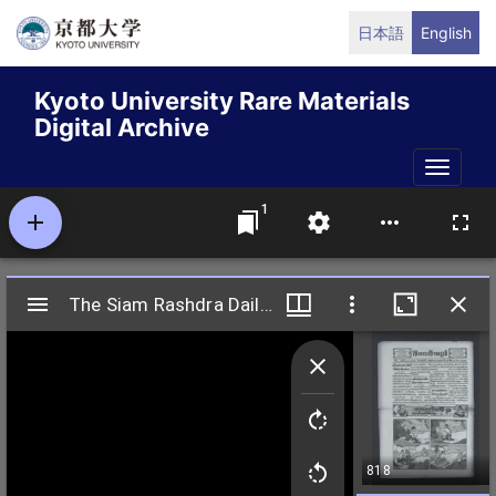
Skip
日本語
English
to
main
Kyoto University Rare Materials
content
Digital Archive
Toggle
naviga