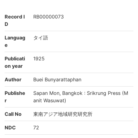
Record I
RB00000073
D
Languag
タイ語
e
Publicati
1925
on year
Author
Buei Bunyarattaphan
Publishe
Sapan Mon, Bangkok : Srikrung Press (M
r
anit Wasuwat)
Call No
東南アジア地域研究研究所
NDC
72