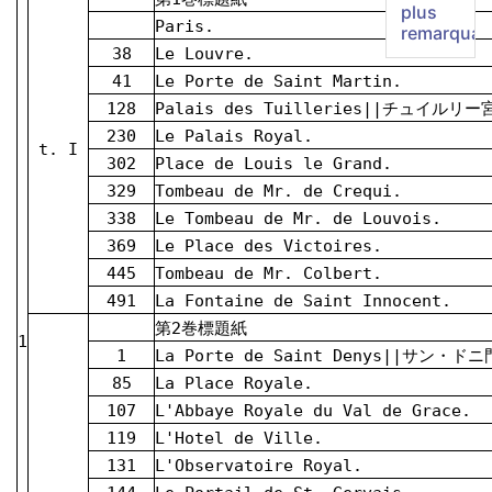
plus
Paris.
remarquab
38
Le Louvre.
41
Le Porte de Saint Martin.
128
Palais des Tuilleries||チュイルリー
230
Le Palais Royal.
t. I
302
Place de Louis le Grand.
329
Tombeau de Mr. de Crequi.
338
Le Tombeau de Mr. de Louvois.
369
Le Place des Victoires.
445
Tombeau de Mr. Colbert.
491
La Fontaine de Saint Innocent.
第2巻標題紙
1
1
La Porte de Saint Denys||サン・ドニ
85
La Place Royale.
107
L'Abbaye Royale du Val de Grace.
119
L'Hotel de Ville.
131
L'Observatoire Royal.