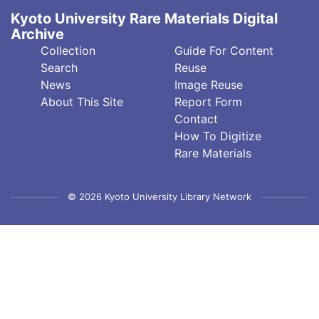
Kyoto University Rare Materials Digital
Archive
フ
フ
Collection
Guide For Content
ッ
ッ
Search
Reuse
タ
タ
News
Image Reuse
About This Site
Report Form
ー
ー
Contact
中
右
How To Digitize
央
(英)
Rare Materials
© 2026 Kyoto University Library Network