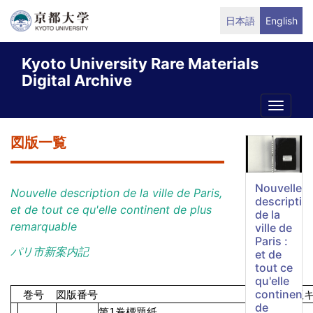
Skip
日本語
English
to
main
Kyoto University Rare Materials
content
Digital Archive
Toggle
naviga
図版一覧
Nouvelle
Nouvelle description de la ville de Paris,
descriptio
et de tout ce qu'elle continent de plus
de la
remarquable
ville de
Paris :
パリ市新案内記
et de
tout ce
qu'elle
continent
巻号
図版番号
図版
de
第1巻標題紙