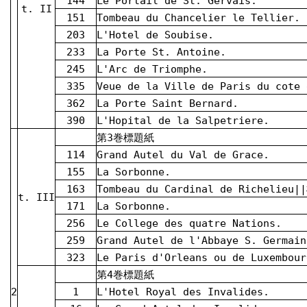
144
Le Portail de St. Gervais.
t. II
151
Tombeau du Chancelier le Tellier.
203
L'Hotel de Soubise.
233
La Porte St. Antoine.
245
L'Arc de Triomphe.
335
Veue de la Ville de Paris du cote 
362
La Porte Saint Bernard.
390
L'Hopital de la Salpetriere.
第3巻標題紙
114
Grand Autel du Val de Grace.
155
La Sorbonne.
163
Tombeau du Cardinal de Richel
t. III
171
La Sorbonne.
256
Le College des quatre Nations.
259
Grand Autel de l'Abbaye S. Germain
323
Le Paris d'Orleans ou de Luxembour
第4巻標題紙
2
1
L'Hotel Royal des Invalides.