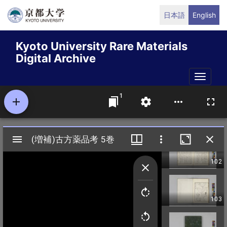
Skip
日本語
English
to
main
Kyoto University Rare Materials
content
Digital Archive
Toggle
naviga