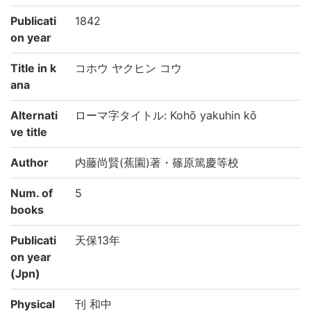
Publicati
1842
on year
Title in k
コホウ ヤクヒン コウ
ana
Alternati
ローマ字タイトル: Kohō yakuhin kō
ve title
Author
内藤尚賢(蕉園)著・篠原篤慶等校
Num. of
5
books
Publicati
天保13年
on year
(Jpn)
Physical
刊 和中