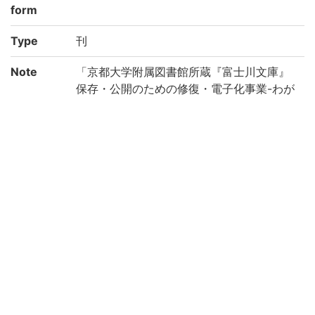
form
Type
刊
Note
「京都大学附属図書館所蔵『富士川文庫』
保存・公開のための修復・電子化事業-わが
国の医学の歴史を俯瞰する研究基盤構築の
ために-(機能強化経費)」により電子化(平成
28年度)
Call No
ヤ/70
Registrat
187590
ion No
NDC
490
Creation
2016
year