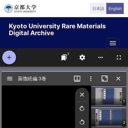
Skip
日本語
English
to
main
Kyoto University Rare Materials
content
Digital Archive
Toggle
naviga