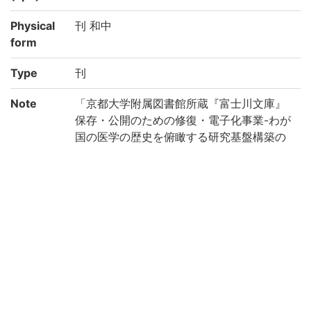
Physical
刊 和中
form
Type
刊
Note
「京都大学附属図書館所蔵『富士川文庫』
保存・公開のための修復・電子化事業-わが
国の医学の歴史を俯瞰する研究基盤構築の
ために-(機能強化経費)」により電子化(平成
29年度)
Call No
ワ/14
Registrat
187462
ion No
184771
NDC
490
Creation
2017