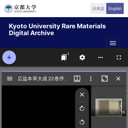
Skip
日本語
English
to
main
Kyoto University Rare Materials
content
Digital Archive
Toggle
naviga