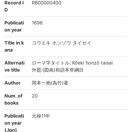
Record I
RB00000400
D
Publicati
1698
on year
Title in k
コウエキ ホンゾウ タイセイ
ana
Alternati
ローマ字タイトル: Kōeki honzō taisei
ve title
外題:(図画)和語本草綱目
Author
岡本一抱(為竹)著
Num. of
20
books
Publicati
元禄11年
on year
(Jpn)