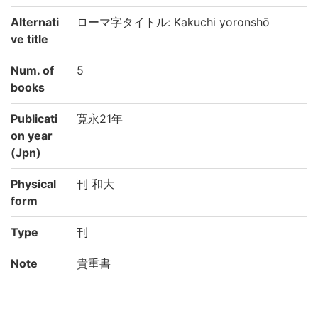
Alternati
ローマ字タイトル: Kakuchi yoronshō
ve title
Num. of
5
books
Publicati
寛永21年
on year
(Jpn)
Physical
刊 和大
form
Type
刊
Note
貴重書
Call No
カ/96/貴