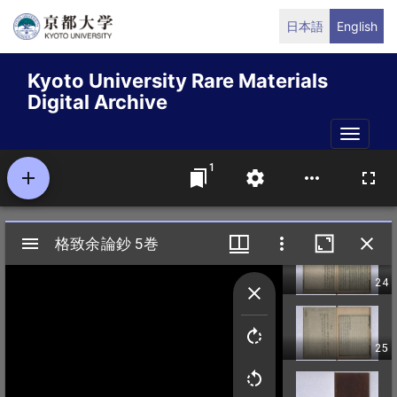
Skip
日本語
English
to
main
Kyoto University Rare Materials
content
Digital Archive
Toggle
naviga